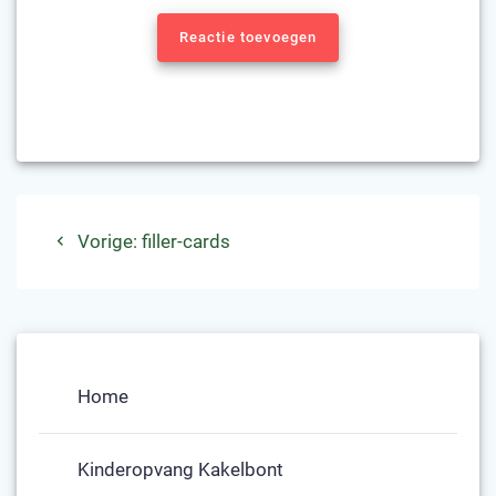
Reactie toevoegen
Bericht
Vorig
Vorige:
filler-cards
navigatie
bericht:
Home
Kinderopvang Kakelbont