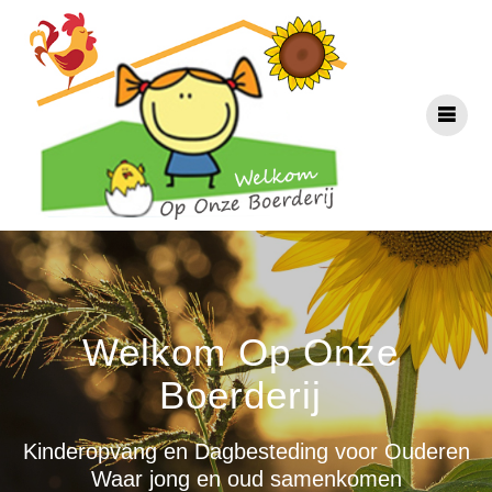
Ga
naar
de
inhoud
Welkom Op Onze
Boerderij
Kinderopvang en Dagbesteding voor Ouderen
Waar jong en oud samenkomen