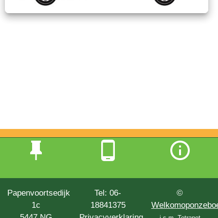
Papenvoortsedijk
Tel: 06-
©
1c
18841375
Welkomoponzeboer
5447 NG
Privacyverklaring
i.s.m.
Tetranet