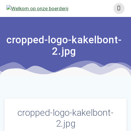
Ga
naar
de
inhoud
cropped-logo-kakelbont-
2.jpg
cropped-logo-kakelbont-
2.jpg