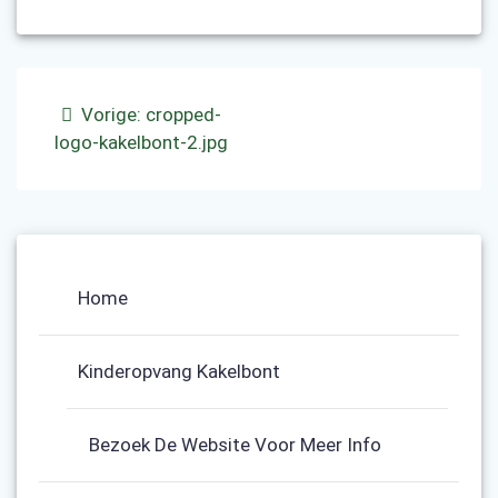
Bericht
Vorig
Vorige:
cropped-
navigatie
bericht:
logo-kakelbont-2.jpg
Home
Kinderopvang Kakelbont
Bezoek De Website Voor Meer Info