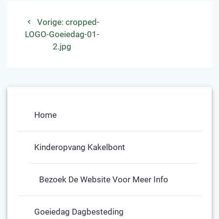
Bericht
Vorig
Vorige:
cropped-
navigatie
bericht:
LOGO-Goeiedag-01-
2.jpg
Home
Kinderopvang Kakelbont
Bezoek De Website Voor Meer Info
Goeiedag Dagbesteding