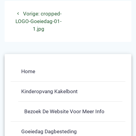
Bericht
Vorig
Vorige:
cropped-
navigatie
bericht:
LOGO-Goeiedag-01-
1.jpg
Home
Kinderopvang Kakelbont
Bezoek De Website Voor Meer Info
Goeiedag Dagbesteding